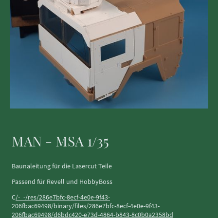
MAN - MSA 1/35
Baunaleitung für die Lasercut Teile
Passend für Revell und HobbyBoss
C
/-_-/res/286e7bfc-8ecf-4e0e-9f43-
206fbac69498/binary/files/286e7bfc-8ecf-4e0e-9f43-
206fbac69498/d6bdc420-e73d-4864-b843-8c0b0a2358bd