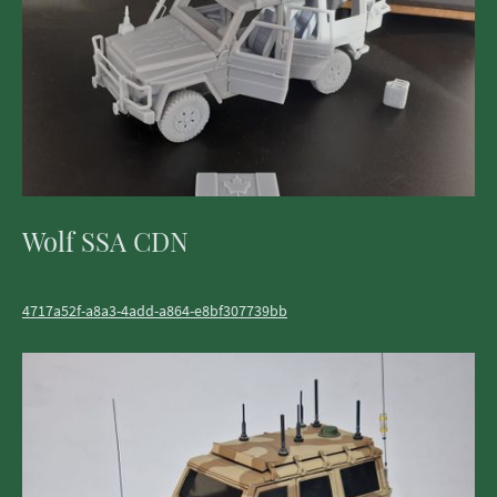
Wolf SSA CDN
4717a52f-a8a3-4add-a864-e8bf307739bb