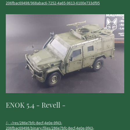
206fbac69498/968abac6-7252-4a65-9613-6100e733df95
ENOK 5.4 - Revell -
/-_-/res/286e7bfc-8ecf-4e0e-9f43-
206fbac69498/binary/files/286e7bfc-8ecf-4e0e-9f43-