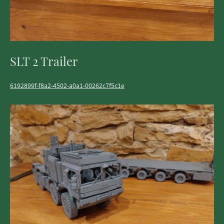
SLT 2 Trailer
6192899f-f8a2-4502-a0a1-00262c7f5c1e