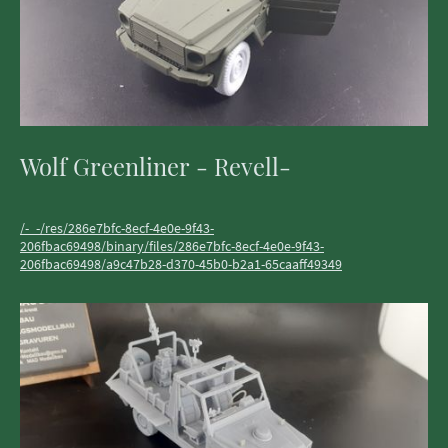
Wolf Greenliner - Revell-
/-_-/res/286e7bfc-8ecf-4e0e-9f43-
206fbac69498/binary/files/286e7bfc-8ecf-4e0e-9f43-
206fbac69498/a9c47b28-d370-45b0-b2a1-65caaff49349