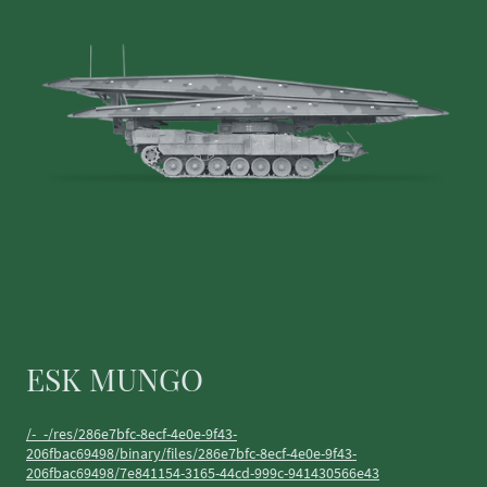
ESK MUNGO
/-_-/res/286e7bfc-8ecf-4e0e-9f43-
206fbac69498/binary/files/286e7bfc-8ecf-4e0e-9f43-
206fbac69498/7e841154-3165-44cd-999c-941430566e43