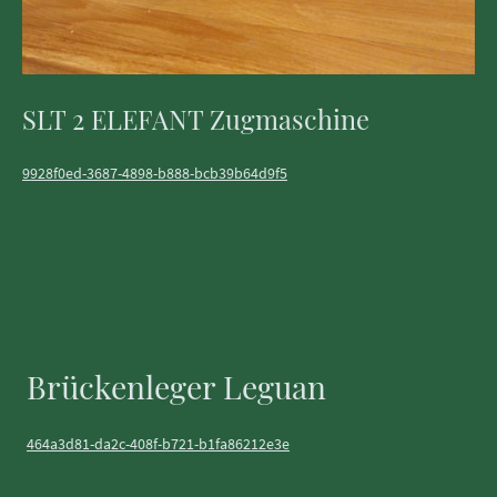
SLT 2 ELEFANT Zugmaschine
9928f0ed-3687-4898-b888-bcb39b64d9f5
Brückenleger Leguan
464a3d81-da2c-408f-b721-b1fa86212e3e