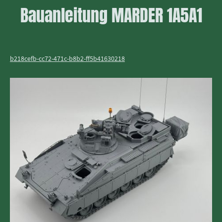
Bauanleitung MARDER 1A5A1
b218cefb-cc72-471c-b8b2-ff5b41630218