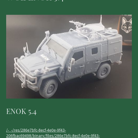
ENOK 5.4
/-_-/res/286e7bfc-8ecf-4e0e-9f43-
206fbac69498/binary/files/286e7bfc-8ecf-4e0e-9f43-