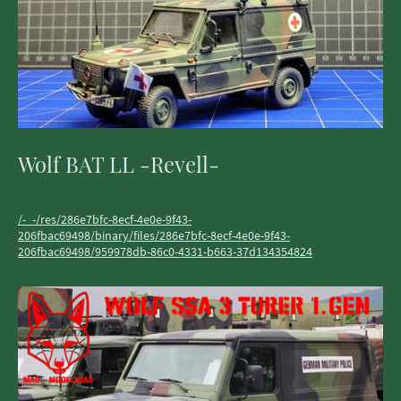
Wolf BAT LL -Revell-
/-_-/res/286e7bfc-8ecf-4e0e-9f43-
206fbac69498/binary/files/286e7bfc-8ecf-4e0e-9f43-
206fbac69498/959978db-86c0-4331-b663-37d134354824